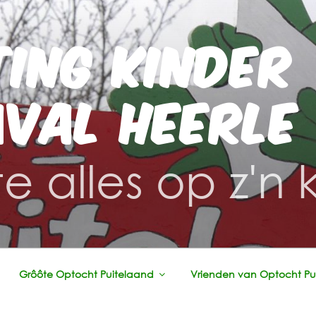
TING KINDER
VAL HEERLE
e alles op z'n 
Grôôte Optocht Puitelaand
Vrienden van Optocht Pu