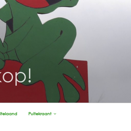
kop!
itelaand
Puitekraant