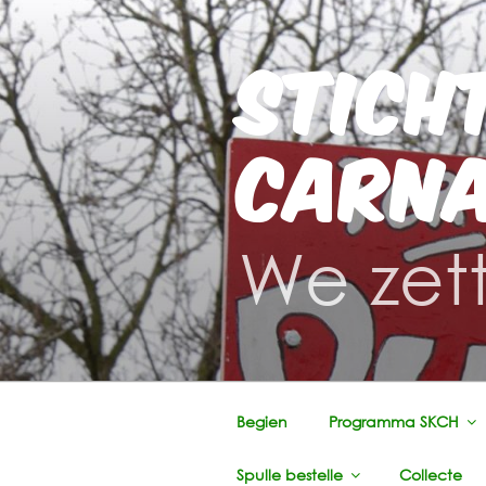
Ga
naar
STICH
de
inhoud
CARNA
We zett
Begien
Programma SKCH
Spulle bestelle
Collecte