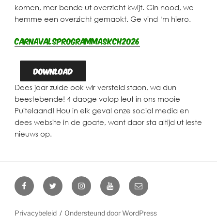
komen, mar bende ut overzicht kwijt. Gin nood, we
hemme een overzicht gemaokt. Ge vind ‘m hiero.
CarnavalsprogrammaSKCH2026
Download
Dees joar zulde ook wir versteld staon, wa dun
beestebende! 4 daoge volop leut in ons mooie
Puitelaand! Hou in elk geval onze social media en
dees website in de goate, want daor sta altijd ut leste
nieuws op.
Facebook
Twitter
Instagram
YouTube
E-
mail
Privacybeleid
Ondersteund door WordPress