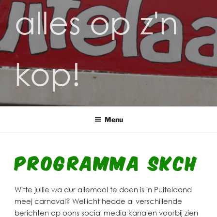
alles op z'n
kop!
Menu
PROGRAMMA SKCH
Witte jullie wa dur allemaol te doen is in Puitelaand
meej carnaval? Wellicht hedde al verschillende
berichten op oons social media kanalen voorbij zien