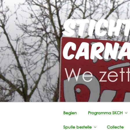
Ga
naar
STICH
de
inhoud
CARNA
We zett
Begien
Programma SKCH
Spulle bestelle
Collecte