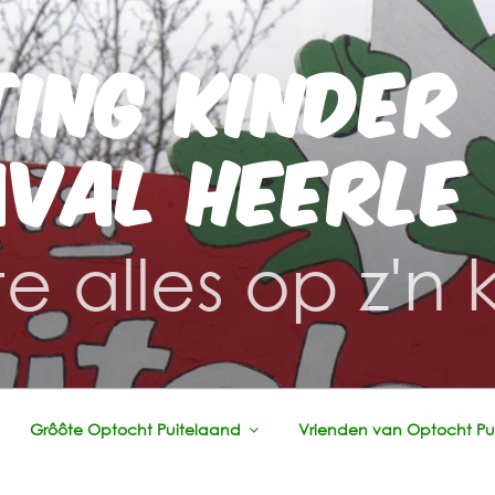
TING KINDER
VAL HEERLE
e alles op z'n 
Grôôte Optocht Puitelaand
Vrienden van Optocht Pu