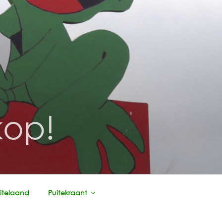
kop!
itelaand
Puitekraant