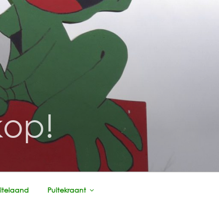
kop!
itelaand
Puitekraant