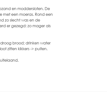
apzand en moddersloten. De
je met een moeras. Rond een
nd zo slecht was en de
rd er gezegd: zo mager als
 droog brood; drinken water
ot zitten kikkers -> puiten.
uitelaand.