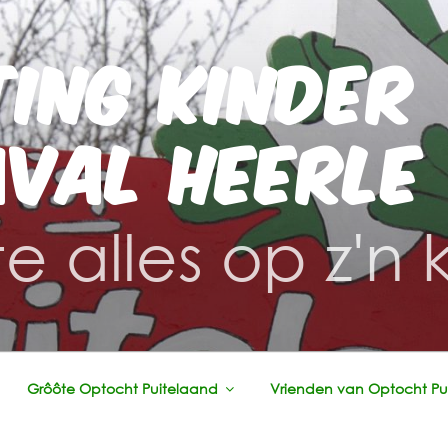
TING KINDER
VAL HEERLE
e alles op z'n 
Grôôte Optocht Puitelaand
Vrienden van Optocht Pu