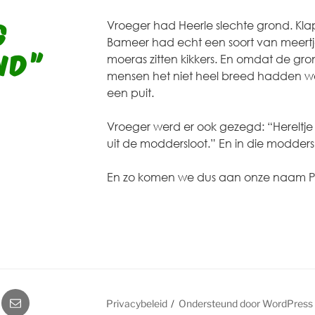
G
Vroeger had Heerle slechte grond. Kl
Bameer had echt een soort van meert
ND”
moeras zitten kikkers. En omdat de gro
mensen het niet heel breed hadden we
een puit.
Vroeger werd er ook gezegd: “Hereltje
uit de moddersloot.” En in die modderslo
En zo komen we dus aan onze naam P
ube
E-
Privacybeleid
Ondersteund door WordPress
mail