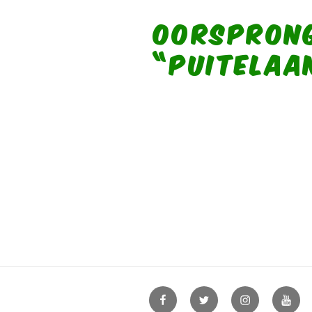
OORSPRON
“PUITELAA
Facebook
Twitter
Instagram
YouT