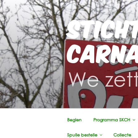
Ga
naar
STICH
de
inhoud
CARNA
We zett
Begien
Programma SKCH
Spulle bestelle
Collecte