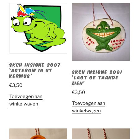
dur
in'
(klein)
aantal
SKCH INSIGNE 2007
‘AGTEROM IS UT
SKCH INSIGNE 2001
KERMUS’
‘LAOT OE TAANDE
ZIEN’
€
3,50
€
3,50
Toevoegen aan
Toevoegen aan
winkelwagen
winkelwagen