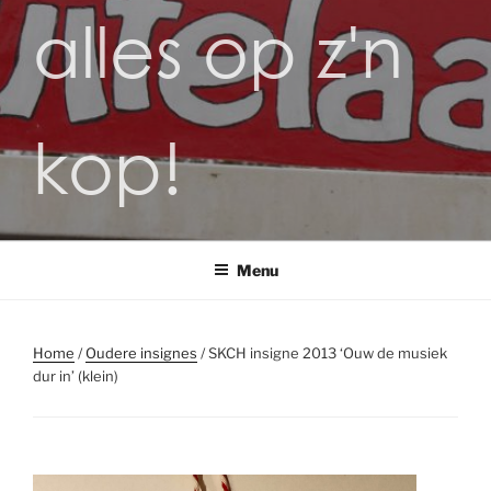
alles op z'n
kop!
Menu
Home
/
Oudere insignes
/ SKCH insigne 2013 ‘Ouw de musiek
dur in’ (klein)