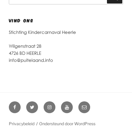
naar:
VIND ONS
Stichting Kindercarnaval Heerle
Wilgenstraat 28
4726 BD HEERLE
info@puitelaand.info
Facebook
Twitter
Instagram
YouTube
E-
mail
Privacybeleid
Ondersteund door WordPress