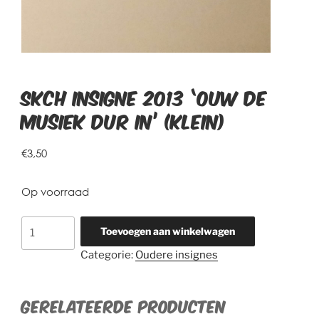
SKCH insigne 2013 ‘Ouw de
musiek dur in’ (klein)
€
3,50
Op voorraad
SKCH
Toevoegen aan winkelwagen
insigne
Categorie:
Oudere insignes
2013
'Ouw
de
Gerelateerde producten
musiek